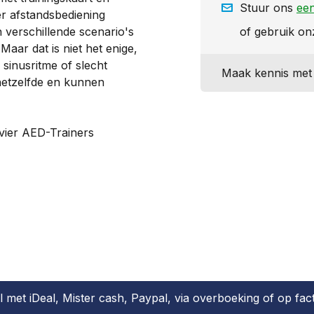
Stuur ons
een
ner afstandsbediening
 verschillende scenario's
of gebruik o
aar dat is niet het enige,
 sinusritme of slecht
Maak kennis met 
 hetzelfde en kunnen
vier AED-Trainers
l met iDeal, Mister cash, Paypal, via overboeking of op fac