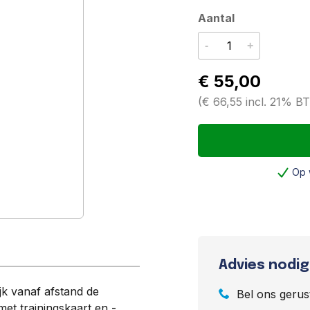
Aantal
-
+
€ 55,00
(
€ 66,55
incl. 21% B
Op 
Advies nodig
jk vanaf afstand de
Bel ons gerus
met trainingskaart en -