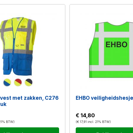
evest met zakken, C276
EHBO veiligheidshesj
ruk
€ 14,80
 21% BTW
)
(
€ 17,91
incl. 21% BTW
)