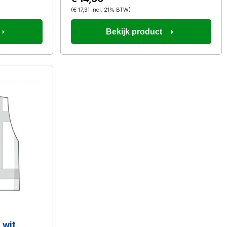
(
€ 17,91
incl. 21% BTW
)
Bekijk product
 wit