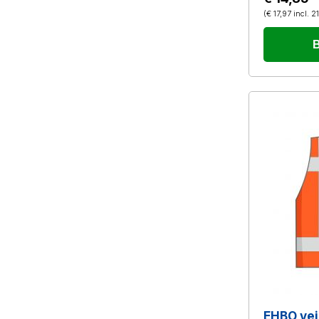
(
€ 17,97
incl. 
B
EHBO vei