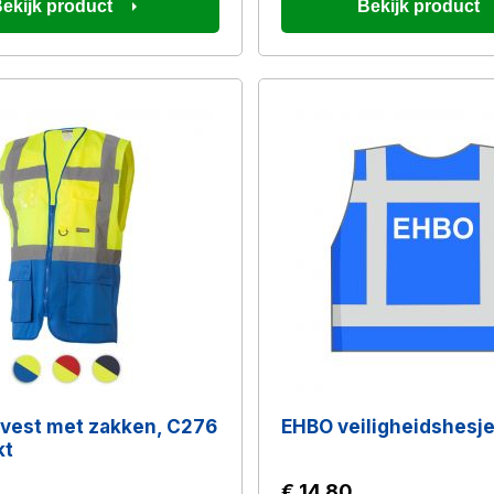
ekijk product
Bekijk product
evest met zakken, C276
EHBO veiligheidshesj
kt
€ 14,80