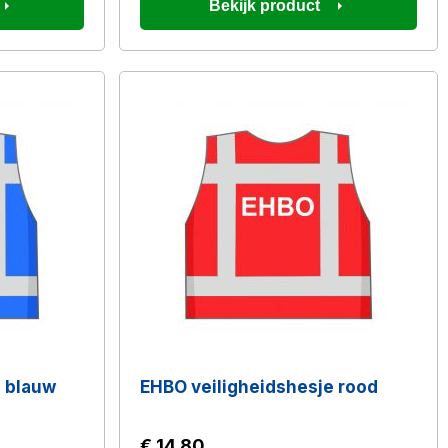
Bekijk product
e blauw
EHBO veiligheidshesje rood
€ 14,80