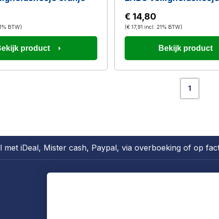
€ 14,80
 21% BTW
)
(
€ 17,91
incl. 21% BTW
)
ekijk product
Bekijk product
1
l met iDeal, Mister cash, Paypal, via overboeking of op fac
Contact