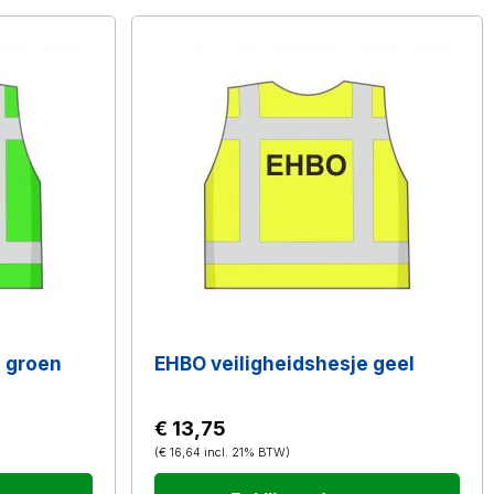
e groen
EHBO veiligheidshesje geel
€ 13,75
(
€ 16,64
incl. 21% BTW
)