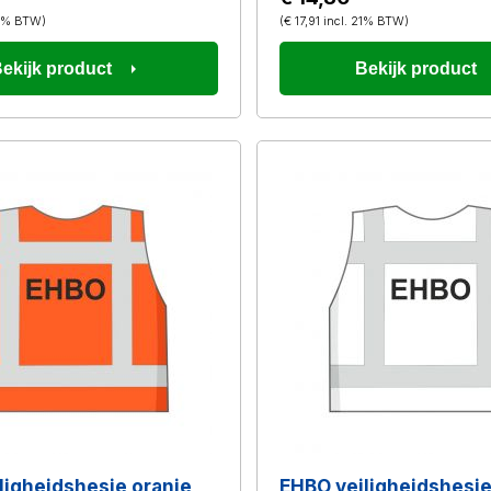
21% BTW
)
(
€ 17,91
incl. 21% BTW
)
ekijk product
Bekijk product
ligheidshesje oranje
EHBO veiligheidshesje