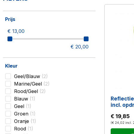
Prijs
€ 13,00
€ 20,00
Kleur
Geel/Blauw
2
Marine/Geel
2
Rood/Geel
2
Blauw
1
Reflecti
incl. opd
Geel
1
Groen
1
€ 19,85
Oranje
1
(
€ 24,02
incl.
Rood
1