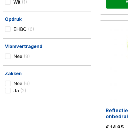
B
Wit
1
Opdruk
EHBO
6
Vlamvertragend
Nee
8
Zakken
Nee
6
Ja
2
Reflecti
onbedru
€ 14,85