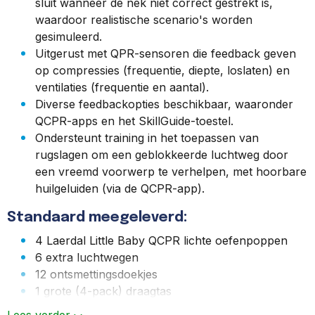
sluit wanneer de nek niet correct gestrekt is,
waardoor realistische scenario's worden
gesimuleerd.
Uitgerust met QPR-sensoren die feedback geven
op compressies (frequentie, diepte, loslaten) en
ventilaties (frequentie en aantal).
Diverse feedbackopties beschikbaar, waaronder
QCPR-apps en het SkillGuide-toestel.
Ondersteunt training in het toepassen van
rugslagen om een geblokkeerde luchtweg door
een vreemd voorwerp te verhelpen, met hoorbare
huilgeluiden (via de QCPR-app).
Standaard meegeleverd:
4 Laerdal Little Baby QCPR lichte oefenpoppen
6 extra luchtwegen
12 ontsmettingsdoekjes
1 grote (4-pack) draagtas
AA-batterijen (8 stuks)