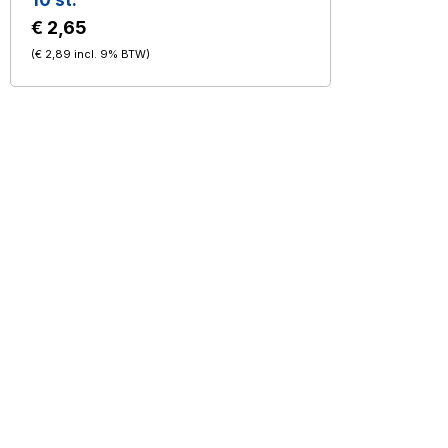
10 st.
€ 2,65
(
€ 2,89
incl. 9% BTW
)