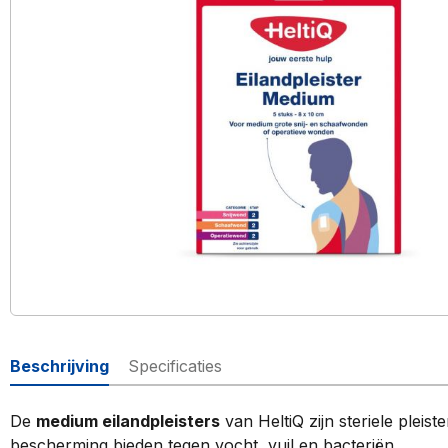
Beschrijving
Specificaties
De
medium eilandpleisters
van HeltiQ zijn steriele pleis
bescherming bieden tegen vocht, vuil en bacteriën.