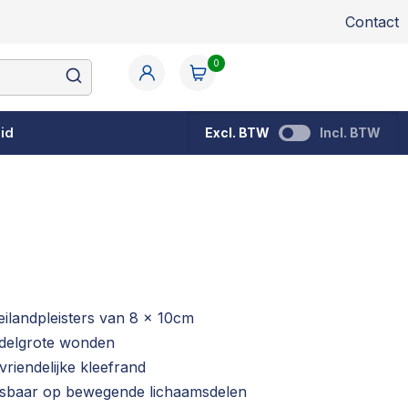
Contact
0
id
Excl. BTW
Incl. BTW
 eilandpleisters van 8 x 10cm
ddelgrote wonden
riendelijke kleefrand
asbaar op bewegende lichaamsdelen