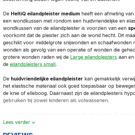
De
HeltiQ eilandpleister medium
heeft een afmeting van 
een wondkussen met rondom een huidvriendelijke en elast
wondkussen van de eilandpleister is voorzien van een
sp
voorkomt dat de pleister zich aan de wond hecht. Dit maak
geschikt voor middelgrote snijwonden en schaafwonden 
wonden als gevolg van een operatie of wonden die gehecht
grotere wonden raden wij de
Large eilandpleisters
aan en 
de
eilandpleisters small
.
De
huidvriendelijke eilandpleister
kan gemakkelijk verwij
het elastische materiaal ook goed toepasbaar op bewege
de knie of elleboog. Daarnaast zijn de eilandpleisters hypo
gebruiken bij zowel kinderen als volwassenen.
In een doosje HeltiQ eilandpleister Medium zitten 5 stuks s
eilandpleisters.
Lees verder