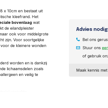
8 x 10cm en bestaat uit
ische kleefrand. Het
eciale bovenlaag
wat
t de eilandpleister
Advies nodig
maar ook voor middelgrote
Bel ons gerus
 zijn. Voor soortgelijke
voor de kleinere wonden
Stuur ons
een
of gebruik o
derd worden en is dankzij
nde lichaamsdelen zoals
Maak kennis met 
allergeen en veilig te
teriel verpakte