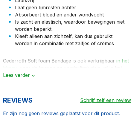
Latexvrij
Laat geen lijmresten achter
Absorbeert bloed en ander wondvocht
Is zacht en elastisch, waardoor bewegingen niet
worden beperkt.
Kleeft
alleen
aan zichzelf, kan dus gebruikt
worden in combinatie met zalfjes of crèmes
Cederroth Soft foam Bandage
is ook verkrijgbaar
in het
blauw
, voor de horeca en voedselindustrie, of in het
formaat 6 x 4,5m.
Lees verder
REVIEWS
Schrijf zelf een review
Er zijn nog geen reviews geplaatst voor dit product.