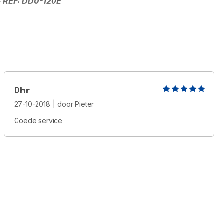
- REF: DDU-120E
Dhr
27-10-2018
|
door
Pieter
Goede service