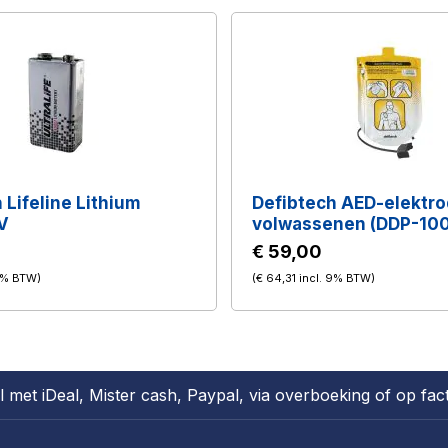
 Lifeline Lithium
Defibtech AED-elektro
9V
volwassenen (DDP-100
€ 59,00
21% BTW
)
(
€ 64,31
incl. 9% BTW
)
l met iDeal, Mister cash, Paypal, via overboeking of op fac