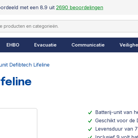
ordeeld met een 8.9 uit
2690 beoordelingen
EHBO
Evacuatie
Communicatie
Veilighe
-unit Defibtech Lifeline
ifeline
Batterij-unit van
Geschikt voor de D
Levensduur van 7 
Inclusief 9 volt bat