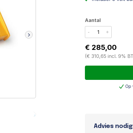
Aantal
-
+
€ 285,00
(
€ 310,65
incl. 9% 
Op 
Advies nodig