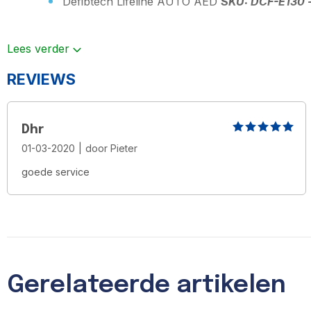
Defibtech Lifeline AUTO AED
S
KU: DCF-E130 
Defibtech artikelnr: DBP-2800
Lees verder
REVIEWS
Dhr
01-03-2020
|
door
Pieter
goede service
Gerelateerde artikelen